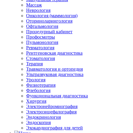
Массаж
Неврология
Онкология (маммология)
Оториноларингология
Офтальмология
Процедурный кабинет
Профосмотры
Пульмонология
Ревматология
Рентгеновская диагностика
Стоматология
Терапия
Травматология и ортопедия
Ультразвуковая диагностика
Урология
Физиотерапия
Флебология
Функциональная диагностика
Хирургия
Электронейромиография
Электроэнцефалография
Эндокринология
Эндоскопия
Эхокардиография для детей