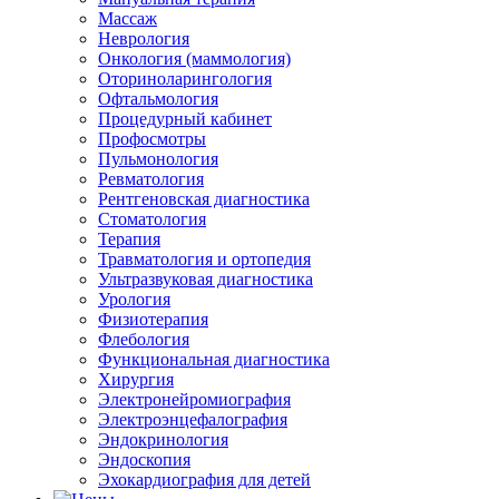
Массаж
Неврология
Онкология (маммология)
Оториноларингология
Офтальмология
Процедурный кабинет
Профосмотры
Пульмонология
Ревматология
Рентгеновская диагностика
Стоматология
Терапия
Травматология и ортопедия
Ультразвуковая диагностика
Урология
Физиотерапия
Флебология
Функциональная диагностика
Хирургия
Электронейромиография
Электроэнцефалография
Эндокринология
Эндоскопия
Эхокардиография для детей