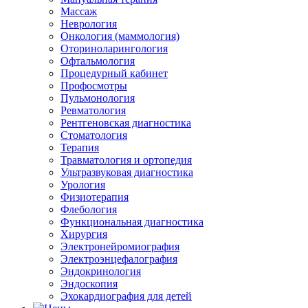
Массаж
Неврология
Онкология (маммология)
Оториноларингология
Офтальмология
Процедурный кабинет
Профосмотры
Пульмонология
Ревматология
Рентгеновская диагностика
Стоматология
Терапия
Травматология и ортопедия
Ультразвуковая диагностика
Урология
Физиотерапия
Флебология
Функциональная диагностика
Хирургия
Электронейромиография
Электроэнцефалография
Эндокринология
Эндоскопия
Эхокардиография для детей