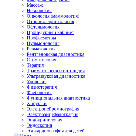
Массаж
Неврология
Онкология (маммология)
Оториноларингология
Офтальмология
Процедурный кабинет
Профосмотры
Пульмонология
Ревматология
Рентгеновская диагностика
Стоматология
Терапия
Травматология и ортопедия
Ультразвуковая диагностика
Урология
Физиотерапия
Флебология
Функциональная диагностика
Хирургия
Электронейромиография
Электроэнцефалография
Эндокринология
Эндоскопия
Эхокардиография для детей