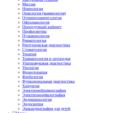
Массаж
Неврология
Онкология (маммология)
Оториноларингология
Офтальмология
Процедурный кабинет
Профосмотры
Пульмонология
Ревматология
Рентгеновская диагностика
Стоматология
Терапия
Травматология и ортопедия
Ультразвуковая диагностика
Урология
Физиотерапия
Флебология
Функциональная диагностика
Хирургия
Электронейромиография
Электроэнцефалография
Эндокринология
Эндоскопия
Эхокардиография для детей