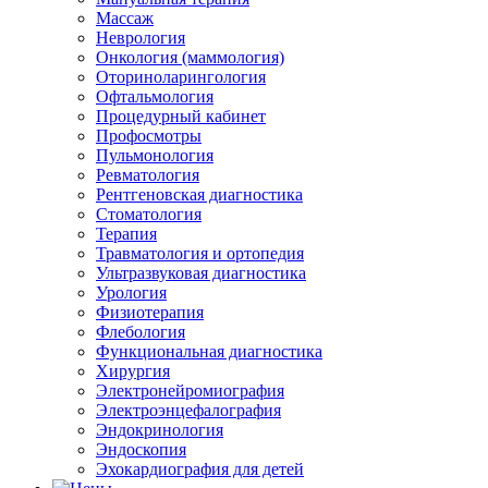
Массаж
Неврология
Онкология (маммология)
Оториноларингология
Офтальмология
Процедурный кабинет
Профосмотры
Пульмонология
Ревматология
Рентгеновская диагностика
Стоматология
Терапия
Травматология и ортопедия
Ультразвуковая диагностика
Урология
Физиотерапия
Флебология
Функциональная диагностика
Хирургия
Электронейромиография
Электроэнцефалография
Эндокринология
Эндоскопия
Эхокардиография для детей