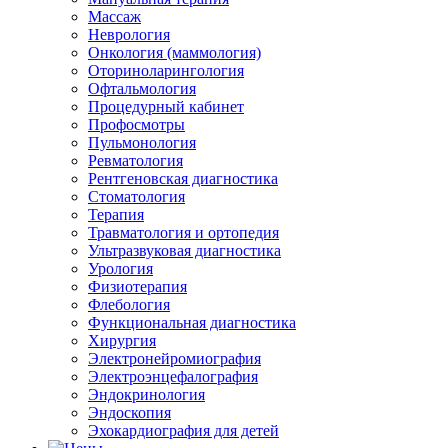
Массаж
Неврология
Онкология (маммология)
Оториноларингология
Офтальмология
Процедурный кабинет
Профосмотры
Пульмонология
Ревматология
Рентгеновская диагностика
Стоматология
Терапия
Травматология и ортопедия
Ультразвуковая диагностика
Урология
Физиотерапия
Флебология
Функциональная диагностика
Хирургия
Электронейромиография
Электроэнцефалография
Эндокринология
Эндоскопия
Эхокардиография для детей