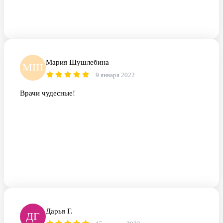
Мария Шушлебина
МШ
9 января 2022
Врачи чудесные!
Дарья Г.
ДГ