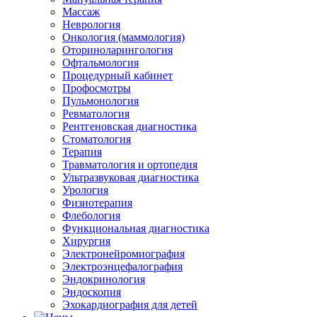
Массаж
Неврология
Онкология (маммология)
Оториноларингология
Офтальмология
Процедурный кабинет
Профосмотры
Пульмонология
Ревматология
Рентгеновская диагностика
Стоматология
Терапия
Травматология и ортопедия
Ультразвуковая диагностика
Урология
Физиотерапия
Флебология
Функциональная диагностика
Хирургия
Электронейромиография
Электроэнцефалография
Эндокринология
Эндоскопия
Эхокардиография для детей